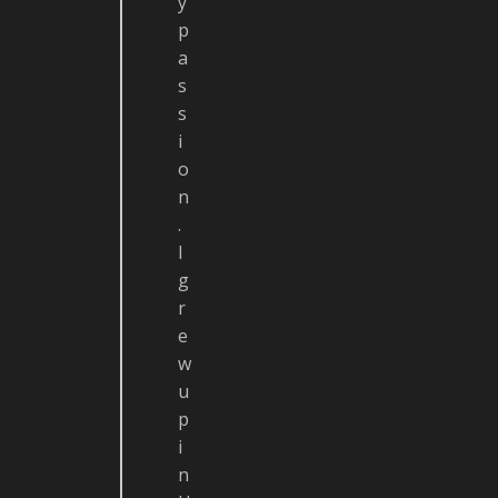
y
p
a
s
s
i
o
n
.
I
g
r
e
w
u
p
i
n