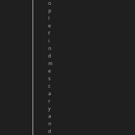
o
p
l
e
f
i
n
d
m
e
s
c
a
r
y
a
n
d