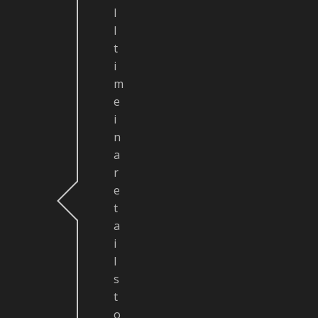
l
l
t
i
m
e
i
n
a
r
e
t
a
i
l
s
t
o