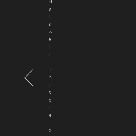
H
a
l
s
w
e
l
l
.
T
h
i
s
p
l
a
c
e