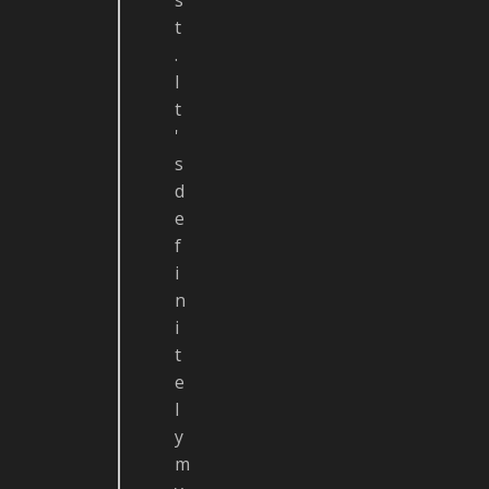
s
t
.
I
t
'
s
d
e
f
i
n
i
t
e
l
y
m