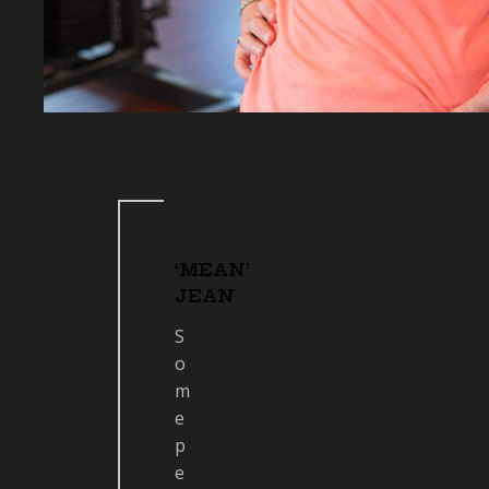
‘MEAN’
JEAN
S
o
m
e
p
e