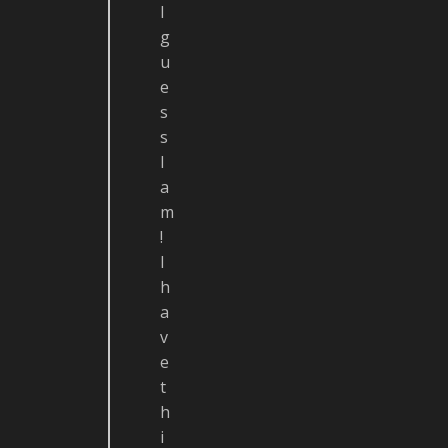
I
g
u
e
s
s
I
a
m
!
I
h
a
v
e
t
h
i