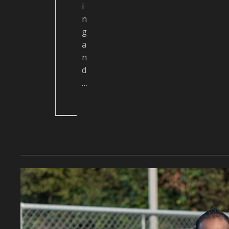
i
n
g
a
n
d
…