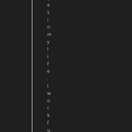
e
s
i
n
m
y
l
i
f
e
.
I
w
o
r
k
f
u