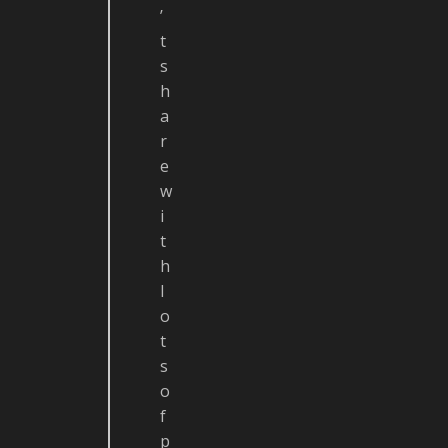
’
t
s
h
a
r
e
w
i
t
h
l
o
t
s
o
f
p